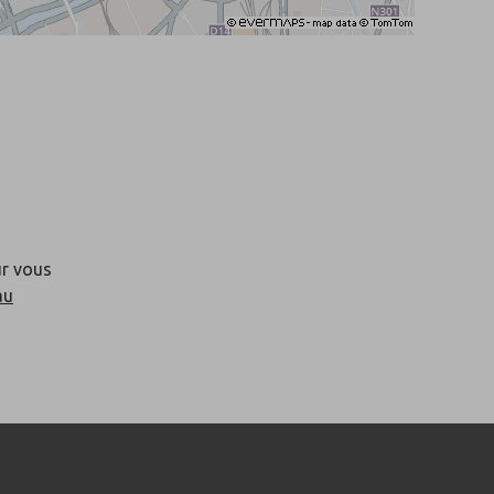
s
ur vous
au