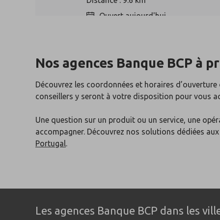
Distance : 9.6 km
Ouvert aujourd'hui
Nos agences Banque BCP
à p
Argenteuil
4
Découvrez les coordonnées et horaires d’ouverture
83 bis rue Paul Vaillant Couturier
conseillers y seront à votre disposition pour vous 
95100 Argenteuil
Distance : 10 km
Une question sur un produit ou un service, une opér
Fermée aujourd'hui
accompagner. Découvrez nos solutions dédiées au
Portugal
.
Asnières
5
106-108 avenue d'Argenteuil
92600 Asnières-sur-Seine
Les agences Banque BCP dans les ville
Distance : 11 km