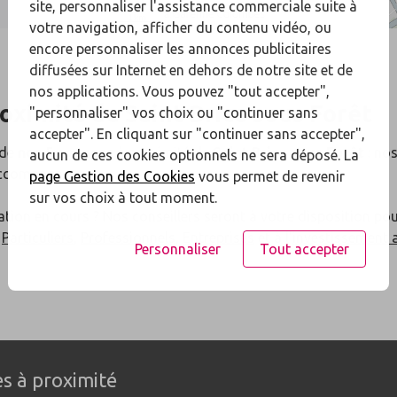
site, personnaliser l'assistance commerciale suite à
votre navigation, afficher du contenu vidéo, ou
encore personnaliser les annonces publicitaires
diffusées sur Internet en dehors de notre site et de
nos applications. Vous pouvez "tout accepter",
roximité de
Saint Brice sous Forêt
"personnaliser" vos choix ou "continuer sans
accepter". En cliquant sur "continuer sans accepter",
 de
nos 5 agences
à proximité de
Saint Brice sous Forêt
: no
aucun de ces cookies optionnels ne sera déposé. La
accompagner.
page Gestion des Cookies
vous permet de revenir
sur vos choix à tout moment.
ation en cours ? Nos conseillers seront à votre disposition po
x
Particuliers
,
Professionnels
,
Entreprises
et à l'
investissement 
Personnaliser
Tout accepter
s à proximité