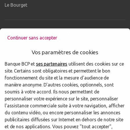
Le Bourget
Les agences Banque BCP dans les
Continuer sans accepter
départements limitrophes
Vos paramètres de cookies
77 Seine-et-Marne
Banque BCP et
ses partenaires
utilisent des cookies sur ce
78 Yvelines
site. Certains sont obligatoires et permettent le bon
fonctionnement du site et la mesure d'audience de
92 Hauts-de-Seine
manière anonyme. D'autres cookies, optionnels, sont
soumis à votre accord. Ils nous permettent de
93 Seine-Saint-Denis
personnaliser votre expérience sur le site, personnaliser
l'assistance commerciale suite à votre navigation, afficher
du contenu vidéo, ou encore personnaliser les annonces
publicitaires diffusées sur Internet en dehors de notre site
Trouver une agence Banque BCP
Val-d'Oise
Villiers le Bel
et de nos applications. Vous pouvez "tout accepter",