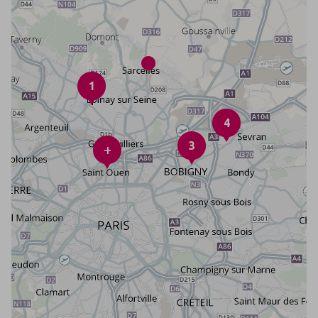
1
4
3
+