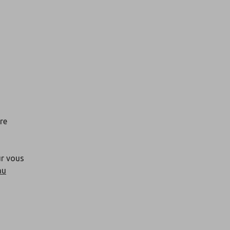
tre
ur vous
au