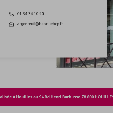
01 34 34 10 90
argenteuil@banquebcp.fr
alisée à Houilles au 94 Bd Henri Barbusse 78 800 HOUILLE