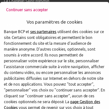
La Chapelle-Saint-Mesmin
Continuer sans accepter
Vos paramètres de cookies
Les agences Banque BCP dans les
départements limitrophes
Banque BCP et
ses partenaires
utilisent des cookies sur ce
site. Certains sont obligatoires et permettent le bon
fonctionnement du site et la mesure d'audience de
77 Seine-et-Marne
manière anonyme. D'autres cookies, optionnels, sont
soumis à votre accord. Ils nous permettent de
91 Essonne
personnaliser votre expérience sur le site, personnaliser
l'assistance commerciale suite à votre navigation, afficher
du contenu vidéo, ou encore personnaliser les annonces
publicitaires diffusées sur Internet en dehors de notre site
Trouver une agence Banque BCP
Loiret
Saint Jean de Braye
et de nos applications. Vous pouvez "tout accepter",
"personnaliser" vos choix ou "continuer sans accepter". En
Powered by
evermaps ©
cliquant sur "continuer sans accepter", aucun de ces
cookies optionnels ne sera déposé. La
page Gestion des
Cookies
vous permet de revenir sur vos choix à tout
www.banquebcp.fr