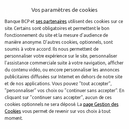
Vos paramètres de cookies
Les agences Banque BCP dans les
départements limitrophes
Banque BCP et
ses partenaires
utilisent des cookies sur ce
site. Certains sont obligatoires et permettent le bon
fonctionnement du site et la mesure d'audience de
77 Seine-et-Marne
manière anonyme. D'autres cookies, optionnels, sont
soumis à votre accord. Ils nous permettent de
91 Essonne
personnaliser votre expérience sur le site, personnaliser
l'assistance commerciale suite à votre navigation, afficher
du contenu vidéo, ou encore personnaliser les annonces
publicitaires diffusées sur Internet en dehors de notre site
Trouver une agence Banque BCP
Loiret
Olivet
et de nos applications. Vous pouvez "tout accepter",
"personnaliser" vos choix ou "continuer sans accepter". En
Powered by
evermaps ©
cliquant sur "continuer sans accepter", aucun de ces
cookies optionnels ne sera déposé. La
page Gestion des
Cookies
vous permet de revenir sur vos choix à tout
www.banquebcp.fr
moment.
Informations cookies
Mentions légales