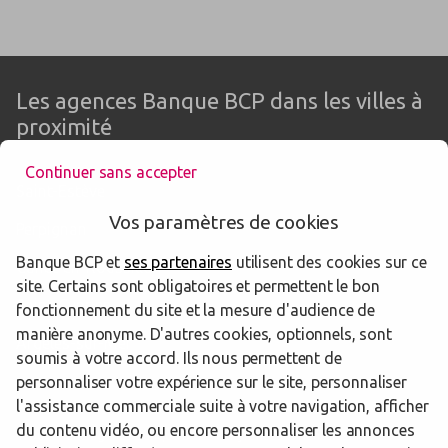
Les agences Banque BCP dans les villes à
proximité
Continuer sans accepter
Saint-Estève
Vos paramètres de cookies
Perpignan
Banque BCP et
ses partenaires
utilisent des cookies sur ce
Canet-en-Roussillon
site. Certains sont obligatoires et permettent le bon
Saint-Cyprien
fonctionnement du site et la mesure d'audience de
manière anonyme. D'autres cookies, optionnels, sont
Argelès-sur-Mer
soumis à votre accord. Ils nous permettent de
personnaliser votre expérience sur le site, personnaliser
l'assistance commerciale suite à votre navigation, afficher
du contenu vidéo, ou encore personnaliser les annonces
Trouver une agence Banque BCP
Pyrénées-Orientales