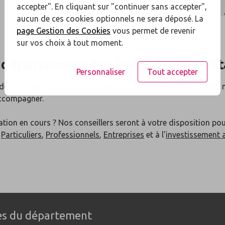
accepter". En cliquant sur "continuer sans accepter",
aucun de ces cookies optionnels ne sera déposé. La
page Gestion des Cookies
vous permet de revenir
sur vos choix à tout moment.
 département des
Pyrénées-Orient
Personnaliser
Tout accepter
 de notre agence du département des
Pyrénées-Orientales
: 
accompagner.
ation en cours ? Nos conseillers seront à votre disposition po
x
Particuliers
,
Professionnels
,
Entreprises
et à l'
investissement 
les du département