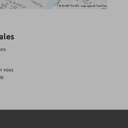
ales
nos
ur vous
au