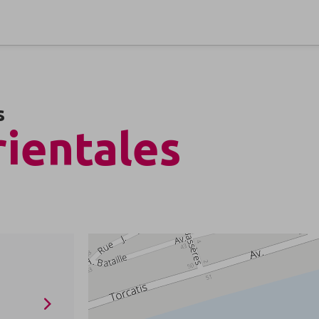
s
ientales