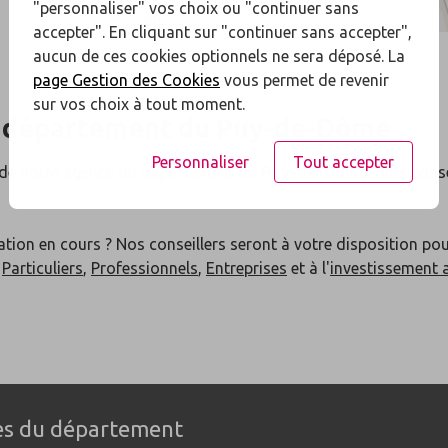
"personnaliser" vos choix ou "continuer sans
accepter". En cliquant sur "continuer sans accepter",
aucun de ces cookies optionnels ne sera déposé. La
page Gestion des Cookies
vous permet de revenir
sur vos choix à tout moment.
 département du
Puy-de-Dôme
Personnaliser
Tout accepter
e de notre agence du département du
Puy-de-Dôme
: nos conse
ation en cours ? Nos conseillers seront à votre disposition po
x
Particuliers
,
Professionnels
,
Entreprises
et à l'
investissement 
les du département