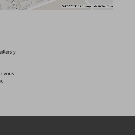
illers y
ur vous
au