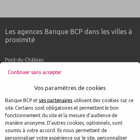
Les agences Banque BCP dans les villes à
proximité
Pont-du-Château
Cournon-d'Auvergne
Continuer sans accepter
Gerzat
Vos paramètres de cookies
Clermont-Ferrand
Banque BCP et
ses partenaires
utilisent des cookies sur ce
Beaumont
site. Certains sont obligatoires et permettent le bon
fonctionnement du site et la mesure d'audience de
Chamalières
manière anonyme. D'autres cookies, optionnels, sont
soumis à votre accord. Ils nous permettent de
Riom
personnaliser votre expérience sur le site, personnaliser