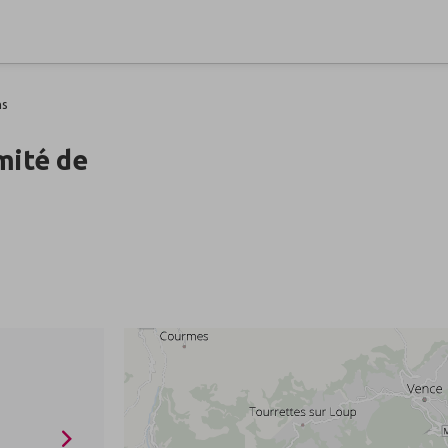
ns
mité de