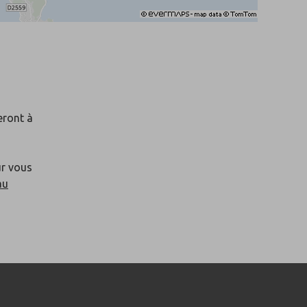
eront à
ur vous
au