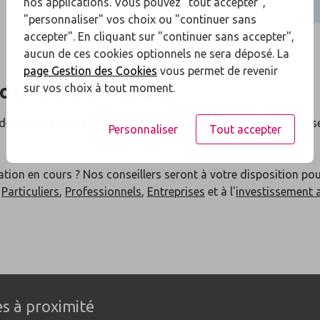
nos applications. Vous pouvez "tout accepter",
"personnaliser" vos choix ou "continuer sans
accepter". En cliquant sur "continuer sans accepter",
aucun de ces cookies optionnels ne sera déposé. La
page Gestion des Cookies
vous permet de revenir
roximité de
Mougins
sur vos choix à tout moment.
 de
notre agence
à proximité de
Mougins
: nos conseillers y s
Personnaliser
Tout accepter
ation en cours ? Nos conseillers seront à votre disposition po
x
Particuliers
,
Professionnels
,
Entreprises
et à l'
investissement 
s à proximité