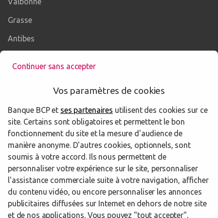
Valbonne
Grasse
Antibes
Biot
Continuer sans accepter
Saint-Raphaël
Vos paramètres de cookies
Villeneuve-Loubet
Banque BCP et
ses partenaires
utilisent des cookies sur ce
Fréjus
site. Certains sont obligatoires et permettent le bon
Cagnes-sur-Mer
fonctionnement du site et la mesure d'audience de
manière anonyme. D'autres cookies, optionnels, sont
Saint-Laurent-du-Var
soumis à votre accord. Ils nous permettent de
personnaliser votre expérience sur le site, personnaliser
l'assistance commerciale suite à votre navigation, afficher
du contenu vidéo, ou encore personnaliser les annonces
Trouver une agence Banque BCP
Alpes-Maritimes
publicitaires diffusées sur Internet en dehors de notre site
Mandelieu la Napoule
et de nos applications. Vous pouvez "tout accepter",