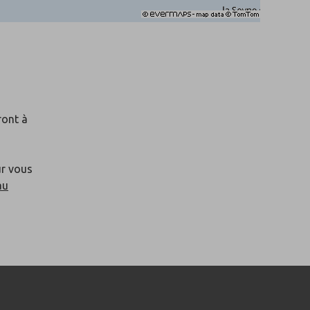
ront à
ur vous
au