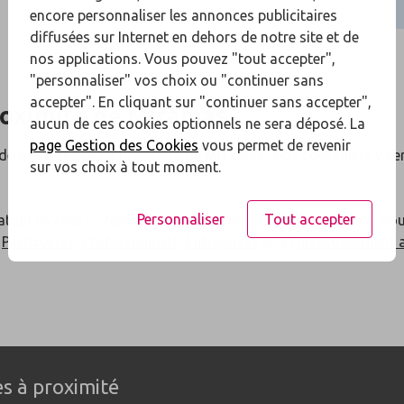
encore personnaliser les annonces publicitaires
diffusées sur Internet en dehors de notre site et de
nos applications. Vous pouvez "tout accepter",
"personnaliser" vos choix ou "continuer sans
accepter". En cliquant sur "continuer sans accepter",
roximité de
Miramas
aucun de ces cookies optionnels ne sera déposé. La
page Gestion des Cookies
vous permet de revenir
 de
nos agences
à proximité de
Miramas
: nos conseillers y se
sur vos choix à tout moment.
Personnaliser
Tout accepter
ation en cours ? Nos conseillers seront à votre disposition po
x
Particuliers
,
Professionnels
,
Entreprises
et à l'
investissement 
s à proximité