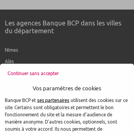
Les agences Banque BCP dans les villes
du département
Nîmes
Alès
Bagnols-sur-Cèze
Continuer sans accepter
Beaucaire
Vos paramètres de cookies
Pont-Saint-Esprit
Banque BCP et
ses partenaires
utilisent des cookies sur ce
Saint-Gilles
site. Certains sont obligatoires et permettent le bon
fonctionnement du site et la mesure d'audience de
Vauvert
manière anonyme. D'autres cookies, optionnels, sont
soumis à votre accord. Ils nous permettent de
Villeneuve-lès-Avignon