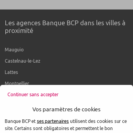
Les agences Banque BCP dans les villes à
proximité
Mauguio
Castelnau-le-Lez
Lattes
Montpellier
Continuer sans accepter
Lunel
Vos paramètres de cookies
Banque BCP et
ses partenaires
utilisent des cookies sur ce
Les agences Banque BCP dans les
site. Certains sont obligatoires et permettent le bon
départements limitrophes