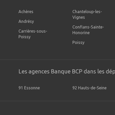
Fermée aujourd'hui
Achères
Chanteloup-les-
Vignes
Andrésy
Conflans-Sainte-
Carrières-sous-
Honorine
Poissy
Poissy
Les agences Banque BCP dans les dé
91 Essonne
92 Hauts-de-Seine