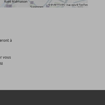
seront à
ur vous
au