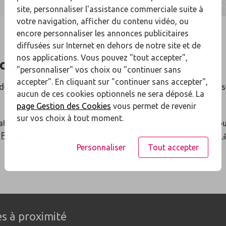
site, personnaliser l'assistance commerciale suite à
votre navigation, afficher du contenu vidéo, ou
encore personnaliser les annonces publicitaires
diffusées sur Internet en dehors de notre site et de
nos applications. Vous pouvez "tout accepter",
roximité de
Achères
"personnaliser" vos choix ou "continuer sans
accepter". En cliquant sur "continuer sans accepter",
 de
nos 5 agences
à proximité de
Achères
: nos conseillers y 
aucun de ces cookies optionnels ne sera déposé. La
page Gestion des Cookies
vous permet de revenir
sur vos choix à tout moment.
ation en cours ? Nos conseillers seront à votre disposition po
x
Particuliers
,
Professionnels
,
Entreprises
et à l'
investissement 
Personnaliser
Tout accepter
s à proximité