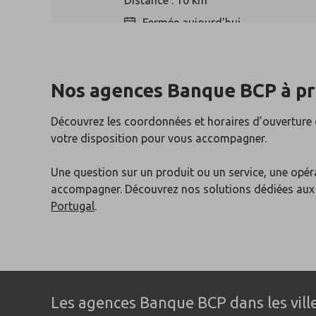
Distance : 10 km
Fermée aujourd'hui
Nos agences Banque BCP
à p
Argenteuil
4
Découvrez les coordonnées et horaires d’ouverture
83 bis rue Paul Vaillant Couturier
votre disposition pour vous accompagner.
95100 Argenteuil
Distance : 13 km
Une question sur un produit ou un service, une opér
Fermée aujourd'hui
accompagner. Découvrez nos solutions dédiées au
Portugal
.
Nanterre
5
205 avenue Georges Clemenceau
92000 Nanterre
Les agences Banque BCP dans les ville
Distance : 14 km