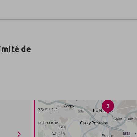
imité de
3