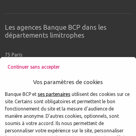
Les agences Banque BCP dans les
départements limitrophes
75 Paris
78 Yvelines
Continuer sans accepter
91 Essonne
Vos paramètres de cookies
92 Hauts-de-Seine
Banque BCP et
ses partenaires
utilisent des cookies sur ce
93 Seine-Saint-Denis
site. Certains sont obligatoires et permettent le bon
fonctionnement du site et la mesure d'audience de
94 Val-de-Marne
manière anonyme. D'autres cookies, optionnels, sont
soumis à votre accord. Ils nous permettent de
95 Val-d'Oise
personnaliser votre expérience sur le site, personnaliser