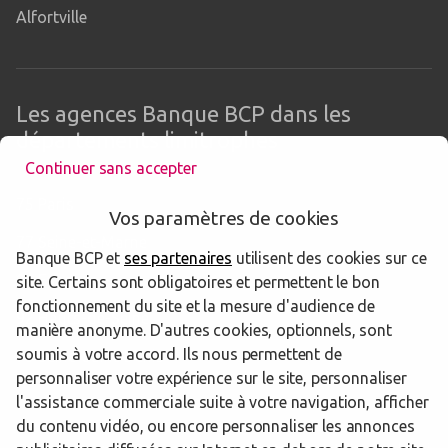
Alfortville
Les agences Banque BCP dans les
départements limitrophes
Continuer sans accepter
75 Paris
Vos paramètres de cookies
77 Seine-et-Marne
Banque BCP et
ses partenaires
utilisent des cookies sur ce
91 Essonne
site. Certains sont obligatoires et permettent le bon
fonctionnement du site et la mesure d'audience de
92 Hauts-de-Seine
manière anonyme. D'autres cookies, optionnels, sont
soumis à votre accord. Ils nous permettent de
93 Seine-Saint-Denis
personnaliser votre expérience sur le site, personnaliser
l'assistance commerciale suite à votre navigation, afficher
du contenu vidéo, ou encore personnaliser les annonces