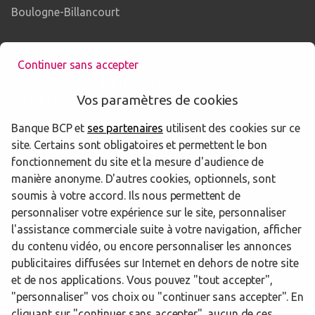
Boulogne-Billancourt
Continuer sans accepter
Les agences Banque BCP dans les
départements limitrophes
Vos paramètres de cookies
Banque BCP et
ses partenaires
utilisent des cookies sur ce
91 Essonne
site. Certains sont obligatoires et permettent le bon
fonctionnement du site et la mesure d'audience de
92 Hauts-de-Seine
manière anonyme. D'autres cookies, optionnels, sont
soumis à votre accord. Ils nous permettent de
95 Val-d'Oise
personnaliser votre expérience sur le site, personnaliser
l'assistance commerciale suite à votre navigation, afficher
du contenu vidéo, ou encore personnaliser les annonces
publicitaires diffusées sur Internet en dehors de notre site
Trouver une agence Banque BCP
Yvelines
Versailles
et de nos applications. Vous pouvez "tout accepter",
"personnaliser" vos choix ou "continuer sans accepter". En
Powered by
evermaps ©
cliquant sur "continuer sans accepter", aucun de ces