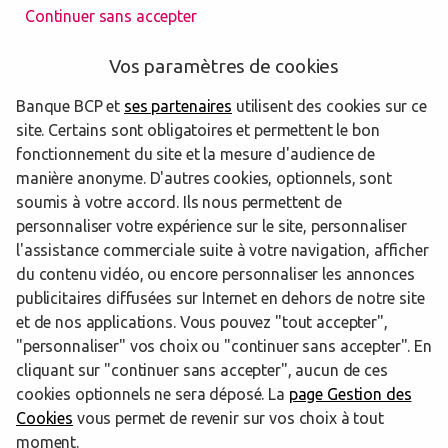
Continuer sans accepter
Brignais
Vos paramètres de cookies
Banque BCP et
ses partenaires
utilisent des cookies sur ce
Les agences Banque BCP dans les
site. Certains sont obligatoires et permettent le bon
départements limitrophes
fonctionnement du site et la mesure d'audience de
manière anonyme. D'autres cookies, optionnels, sont
soumis à votre accord. Ils nous permettent de
38 Isère
personnaliser votre expérience sur le site, personnaliser
l'assistance commerciale suite à votre navigation, afficher
du contenu vidéo, ou encore personnaliser les annonces
publicitaires diffusées sur Internet en dehors de notre site
Trouver une agence Banque BCP
Rhône
Saint Priest
et de nos applications. Vous pouvez "tout accepter",
"personnaliser" vos choix ou "continuer sans accepter". En
Powered by
evermaps ©
cliquant sur "continuer sans accepter", aucun de ces
cookies optionnels ne sera déposé. La
page Gestion des
Cookies
vous permet de revenir sur vos choix à tout
www.banquebcp.fr
moment.
Informations cookies