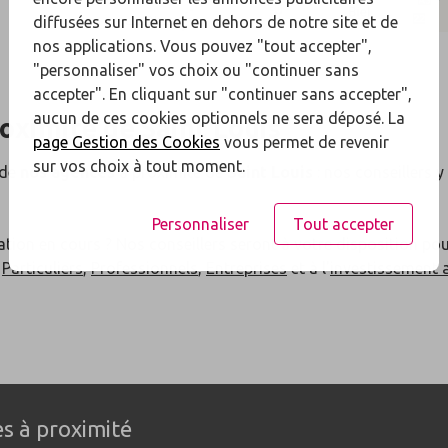
diffusées sur Internet en dehors de notre site et de
nos applications. Vous pouvez "tout accepter",
"personnaliser" vos choix ou "continuer sans
accepter". En cliquant sur "continuer sans accepter",
aucun de ces cookies optionnels ne sera déposé. La
roximité de
Saint Louis
page Gestion des Cookies
vous permet de revenir
sur vos choix à tout moment.
 de
nos agences
à proximité de
Saint Louis
: nos conseillers y
Personnaliser
Tout accepter
ation en cours ? Nos conseillers seront à votre disposition po
x
Particuliers
,
Professionnels
,
Entreprises
et à l'
investissement 
s à proximité