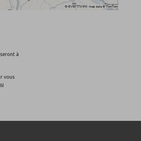
 seront à
ur vous
au