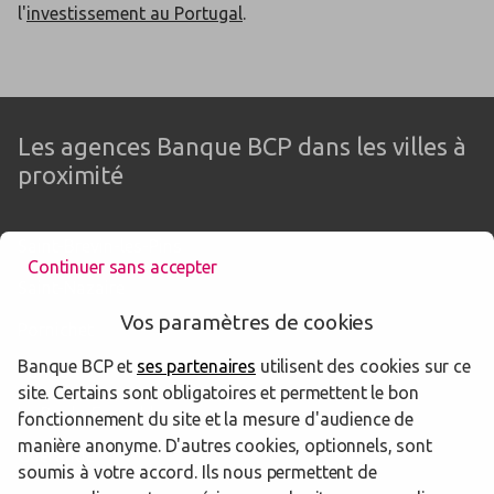
l'
investissement au Portugal
.
Les agences Banque BCP dans les villes à
proximité
Saint-Brevin-les-Pins
Continuer sans accepter
Saint-Nazaire
Vos paramètres de cookies
Pornichet
Banque BCP et
ses partenaires
utilisent des cookies sur ce
Pornic
site. Certains sont obligatoires et permettent le bon
La Baule-Escoublac
fonctionnement du site et la mesure d'audience de
manière anonyme. D'autres cookies, optionnels, sont
Guérande
soumis à votre accord. Ils nous permettent de