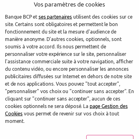
Vos paramètres de cookies
Banque BCP et
ses partenaires
utilisent des cookies sur ce
Les agences Banque BCP dans les
site. Certains sont obligatoires et permettent le bon
départements limitrophes
fonctionnement du site et la mesure d'audience de
manière anonyme. D'autres cookies, optionnels, sont
soumis à votre accord. Ils nous permettent de
06 Alpes-Maritimes
personnaliser votre expérience sur le site, personnaliser
l'assistance commerciale suite à votre navigation, afficher
du contenu vidéo, ou encore personnaliser les annonces
publicitaires diffusées sur Internet en dehors de notre site
Trouver une agence Banque BCP
Var
Roquebrune sur Argens
et de nos applications. Vous pouvez "tout accepter",
"personnaliser" vos choix ou "continuer sans accepter". En
Powered by
evermaps ©
cliquant sur "continuer sans accepter", aucun de ces
cookies optionnels ne sera déposé. La
page Gestion des
Cookies
vous permet de revenir sur vos choix à tout
www.banquebcp.fr
moment.
Informations cookies
Mentions légales
Contact