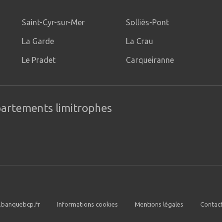
Saint-Cyr-sur-Mer
Solliès-Pont
La Garde
La Crau
Le Pradet
Carqueiranne
partements limitrophes
banquebcp.fr
Informations cookies
Mentions légales
Contac