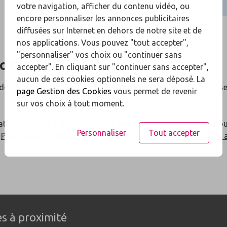
votre navigation, afficher du contenu vidéo, ou
encore personnaliser les annonces publicitaires
diffusées sur Internet en dehors de notre site et de
nos applications. Vous pouvez "tout accepter",
"personnaliser" vos choix ou "continuer sans
roximité de
Ollioules
accepter". En cliquant sur "continuer sans accepter",
aucun de ces cookies optionnels ne sera déposé. La
 de
nos agences
à proximité de
Ollioules
: nos conseillers y s
page Gestion des Cookies
vous permet de revenir
sur vos choix à tout moment.
ation en cours ? Nos conseillers seront à votre disposition po
Personnaliser
Tout accepter
x
Particuliers
,
Professionnels
,
Entreprises
et à l'
investissement 
s à proximité