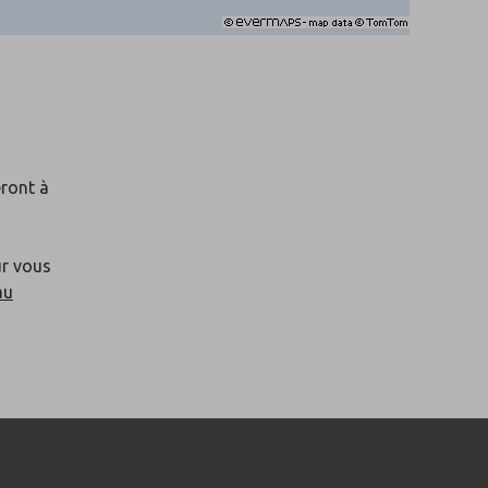
eront à
ur vous
au