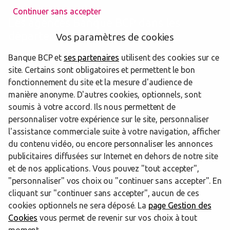
Continuer sans accepter
Les agences Banque BCP dans les
départements limitrophes
Vos paramètres de cookies
Banque BCP et
ses partenaires
utilisent des cookies sur ce
76 Seine-Maritime
site. Certains sont obligatoires et permettent le bon
fonctionnement du site et la mesure d'audience de
78 Yvelines
manière anonyme. D'autres cookies, optionnels, sont
soumis à votre accord. Ils nous permettent de
95 Val-d'Oise
personnaliser votre expérience sur le site, personnaliser
l'assistance commerciale suite à votre navigation, afficher
du contenu vidéo, ou encore personnaliser les annonces
publicitaires diffusées sur Internet en dehors de notre site
Trouver une agence Banque BCP
Eure
Louviers
et de nos applications. Vous pouvez "tout accepter",
"personnaliser" vos choix ou "continuer sans accepter". En
Powered by
evermaps ©
cliquant sur "continuer sans accepter", aucun de ces
cookies optionnels ne sera déposé. La
page Gestion des
Cookies
vous permet de revenir sur vos choix à tout
www.banquebcp.fr
Informations cookies