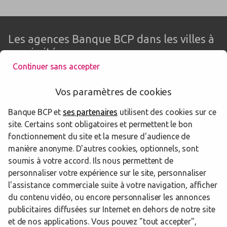
Les agences Banque BCP dans les villes à
proximité
Continuer sans accepter
Lons
Vos paramètres de cookies
Billère
Banque BCP et
ses partenaires
utilisent des cookies sur ce
Lescar
site. Certains sont obligatoires et permettent le bon
fonctionnement du site et la mesure d'audience de
Pau
manière anonyme. D'autres cookies, optionnels, sont
soumis à votre accord. Ils nous permettent de
Oloron-Sainte-Marie
personnaliser votre expérience sur le site, personnaliser
l'assistance commerciale suite à votre navigation, afficher
du contenu vidéo, ou encore personnaliser les annonces
publicitaires diffusées sur Internet en dehors de notre site
Trouver une agence Banque BCP
Pyrénées-Atlantiques
Lons
et de nos applications. Vous pouvez "tout accepter",