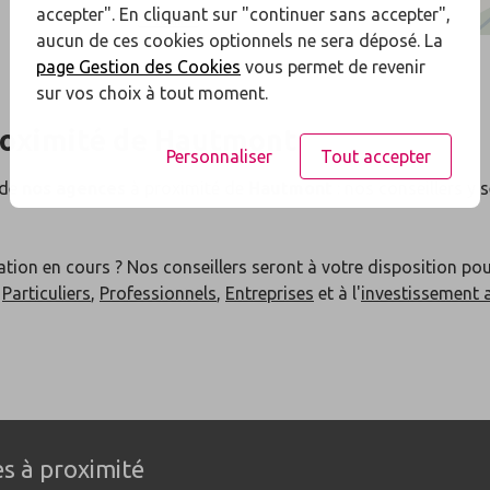
accepter". En cliquant sur "continuer sans accepter",
aucun de ces cookies optionnels ne sera déposé. La
page Gestion des Cookies
vous permet de revenir
sur vos choix à tout moment.
roximité de
Hautmont
Personnaliser
Tout accepter
 de
nos agences
à proximité de
Hautmont
: nos conseillers y 
ation en cours ? Nos conseillers seront à votre disposition po
x
Particuliers
,
Professionnels
,
Entreprises
et à l'
investissement 
s à proximité