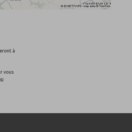
seront à
ur vous
au