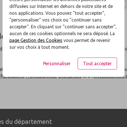
diffusées sur Internet en dehors de notre site et de
nos applications. Vous pouvez "tout accepter",
"personnaliser" vos choix ou "continuer sans
accepter". En cliquant sur "continuer sans accepter",
aucun de ces cookies optionnels ne sera déposé. La
département des
Hautes-Alpes
page Gestion des Cookies
vous permet de revenir
sur vos choix à tout moment.
e de nos agences du département des
Hautes-Alpes
: nos conse
Personnaliser
Tout accepter
ation en cours ? Nos conseillers seront à votre disposition po
x
Particuliers
,
Professionnels
,
Entreprises
et à l'
investissement 
les du département