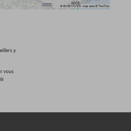
illers y
ur vous
au