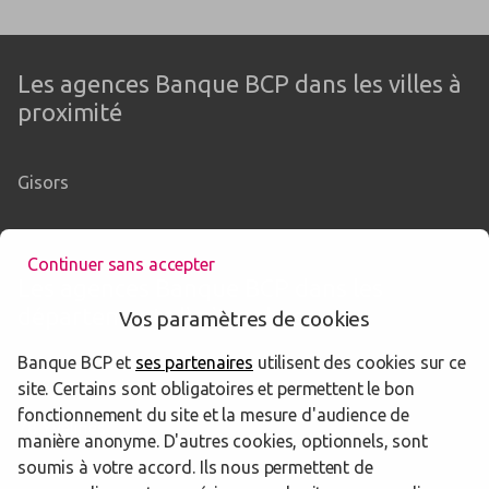
Les agences Banque BCP dans les villes à
proximité
Gisors
Continuer sans accepter
Les agences Banque BCP dans les
départements limitrophes
Vos paramètres de cookies
Banque BCP et
ses partenaires
utilisent des cookies sur ce
76 Seine-Maritime
site. Certains sont obligatoires et permettent le bon
fonctionnement du site et la mesure d'audience de
78 Yvelines
manière anonyme. D'autres cookies, optionnels, sont
soumis à votre accord. Ils nous permettent de
95 Val-d'Oise