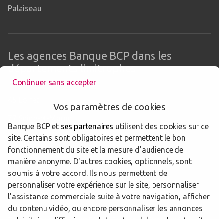
Palaiseau
Les agences Banque BCP dans les
départements limitrophes
Continuer sans accepter
45 Loiret
Vos paramètres de cookies
77 Seine-et-Marne
Banque BCP et
ses partenaires
utilisent des cookies sur ce
78 Yvelines
site. Certains sont obligatoires et permettent le bon
fonctionnement du site et la mesure d'audience de
92 Hauts-de-Seine
manière anonyme. D'autres cookies, optionnels, sont
soumis à votre accord. Ils nous permettent de
94 Val-de-Marne
personnaliser votre expérience sur le site, personnaliser
l'assistance commerciale suite à votre navigation, afficher
du contenu vidéo, ou encore personnaliser les annonces