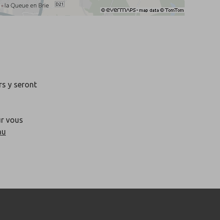
rs y seront
ur vous
au