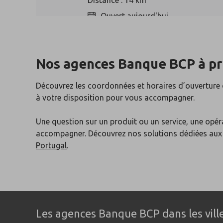
Distance : 14 km
Ouvert aujourd'hui
Nos agences Banque BCP
à p
Noisy-le-Grand
4
Découvrez les coordonnées et horaires d’ouverture
18 boulevard du Maréchal Foch
à votre disposition pour vous accompagner.
93160 Noisy-le-Grand
Distance : 16 km
Une question sur un produit ou un service, une opér
Ouvert aujourd'hui
accompagner. Découvrez nos solutions dédiées au
Portugal
.
Pontault-Combault
5
70 avenue du Général de Gaulle
77340 Pontault-Combault
Les agences Banque BCP dans les ville
Distance : 17 km