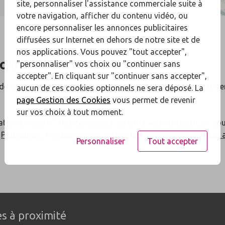
site, personnaliser l'assistance commerciale suite à
votre navigation, afficher du contenu vidéo, ou
encore personnaliser les annonces publicitaires
diffusées sur Internet en dehors de notre site et de
nos applications. Vous pouvez "tout accepter",
roximité de
Claye Souilly
"personnaliser" vos choix ou "continuer sans
accepter". En cliquant sur "continuer sans accepter",
 de
nos 5 agences
à proximité de
Claye Souilly
: nos conseille
aucun de ces cookies optionnels ne sera déposé. La
page Gestion des Cookies
vous permet de revenir
sur vos choix à tout moment.
ation en cours ? Nos conseillers seront à votre disposition po
x
Particuliers
,
Professionnels
,
Entreprises
et à l'
investissement 
Personnaliser
Tout accepter
s à proximité