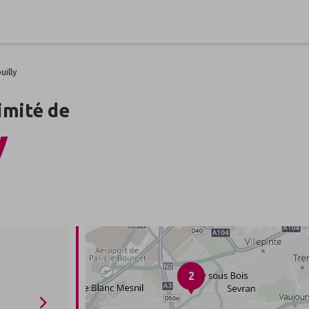
uilly
imité de
y
2