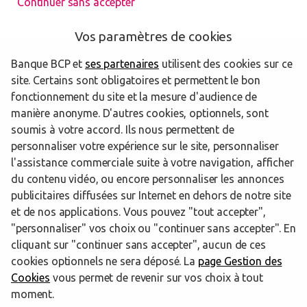
Continuer sans accepter
Vos paramètres de cookies
Banque BCP et
ses partenaires
utilisent des cookies sur ce
Les agences Banque BCP dans les villes à
site. Certains sont obligatoires et permettent le bon
proximité
fonctionnement du site et la mesure d'audience de
manière anonyme. D'autres cookies, optionnels, sont
soumis à votre accord. Ils nous permettent de
Châteauroux
personnaliser votre expérience sur le site, personnaliser
l'assistance commerciale suite à votre navigation, afficher
du contenu vidéo, ou encore personnaliser les annonces
publicitaires diffusées sur Internet en dehors de notre site
Trouver une agence Banque BCP
Indre
Châteauroux
et de nos applications. Vous pouvez "tout accepter",
"personnaliser" vos choix ou "continuer sans accepter". En
Powered by
evermaps ©
cliquant sur "continuer sans accepter", aucun de ces
cookies optionnels ne sera déposé. La
page Gestion des
Cookies
vous permet de revenir sur vos choix à tout
www.banquebcp.fr
moment.
Informations cookies