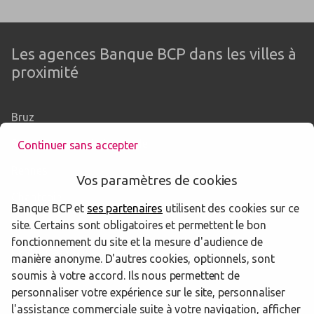
Les agences Banque BCP dans les villes à
proximité
Bruz
Saint-Jacques-de-la-Lande
Continuer sans accepter
Rennes
Vos paramètres de cookies
Chantepie
Banque BCP et
ses partenaires
utilisent des cookies sur ce
Pacé
site. Certains sont obligatoires et permettent le bon
fonctionnement du site et la mesure d'audience de
Cesson-Sévigné
manière anonyme. D'autres cookies, optionnels, sont
soumis à votre accord. Ils nous permettent de
Betton
personnaliser votre expérience sur le site, personnaliser
l'assistance commerciale suite à votre navigation, afficher