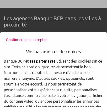
Les agences Banque BCP dans les villes à
proximité
Continuer sans accepter
Biscarrosse
Vos paramètres de cookies
Banque BCP et
ses partenaires
utilisent des cookies sur ce
Les agences Banque BCP dans les
site. Certains sont obligatoires et permettent le bon
départements limitrophes
fonctionnement du site et la mesure d'audience de
manière anonyme. D'autres cookies, optionnels, sont
soumis à votre accord. Ils nous permettent de
33 Gironde
personnaliser votre expérience sur le site, personnaliser
l'assistance commerciale suite à votre navigation, afficher
du contenu vidéo, ou encore personnaliser les annonces
Trouver une agence Banque BCP
Landes
Biscarrosse