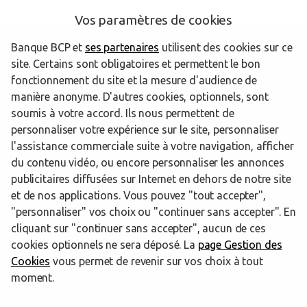
Vos paramètres de cookies
Banque BCP et
ses partenaires
utilisent des cookies sur ce
Les agences Banque BCP dans les villes à
site. Certains sont obligatoires et permettent le bon
proximité
fonctionnement du site et la mesure d'audience de
manière anonyme. D'autres cookies, optionnels, sont
soumis à votre accord. Ils nous permettent de
Besançon
personnaliser votre expérience sur le site, personnaliser
l'assistance commerciale suite à votre navigation, afficher
du contenu vidéo, ou encore personnaliser les annonces
publicitaires diffusées sur Internet en dehors de notre site
Trouver une agence Banque BCP
Doubs
Besançon
et de nos applications. Vous pouvez "tout accepter",
"personnaliser" vos choix ou "continuer sans accepter". En
Powered by
evermaps ©
cliquant sur "continuer sans accepter", aucun de ces
cookies optionnels ne sera déposé. La
page Gestion des
Cookies
vous permet de revenir sur vos choix à tout
www.banquebcp.fr
moment.
Informations cookies
Mentions légales