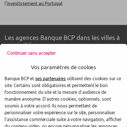
l'
investissement au Portugal
.
Les agences Banque BCP dans les villes à
proximité
Continuer sans accepter
Andernos-les-Bains
Vos paramètres de cookies
Arcachon
Banque BCP et
ses partenaires
utilisent des cookies sur ce
Gujan-Mestras
site. Certains sont obligatoires et permettent le bon
fonctionnement du site et la mesure d'audience de
La Teste-de-Buch
manière anonyme. D'autres cookies, optionnels, sont
soumis à votre accord. Ils nous permettent de
Biganos
personnaliser votre expérience sur le site, personnaliser
l'assistance commerciale suite à votre navigation, afficher
du contenu vidéo, ou encore personnaliser les annonces