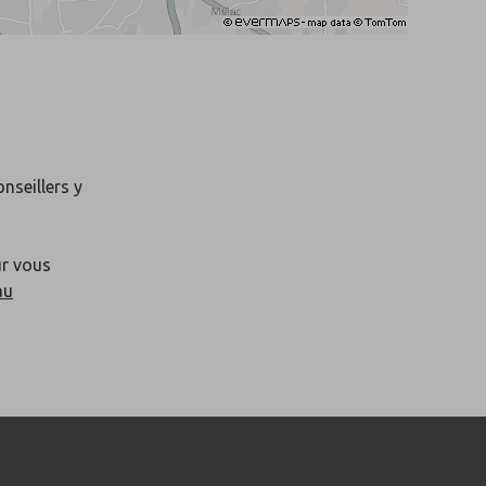
onseillers y
ur vous
au