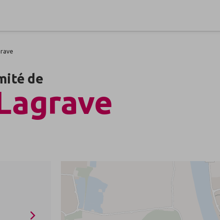
grave
mité de
Lagrave