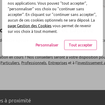
nos applications. Vous pouvez "tout accepter",
"personnaliser" vos choix ou "continuer sans
accepter". En cliquant sur "continuer sans accepter",
aucun de ces cookies optionnels ne sera déposé. La
page Gestion des Cookies
vous permet de revenir
roximité de
Ambarès et Lagrave
sur vos choix à tout moment.
 de
notre agence
à proximité de
Ambarès et Lagrave
: nos c
Personnaliser
Tout accepter
ation en cours ? Nos conseillers seront à votre disposition po
x
Particuliers
,
Professionnels
,
Entreprises
et à l'
investissement 
s à proximité